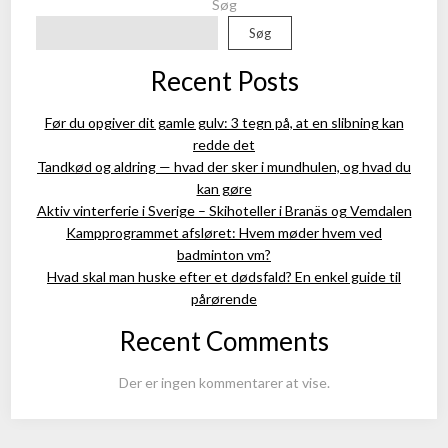
Søg
Søg
Recent Posts
Før du opgiver dit gamle gulv: 3 tegn på, at en slibning kan
redde det
Tandkød og aldring — hvad der sker i mundhulen, og hvad du
kan gøre
Aktiv vinterferie i Sverige – Skihoteller i Branäs og Vemdalen
Kampprogrammet afsløret: Hvem møder hvem ved
badminton vm?
Hvad skal man huske efter et dødsfald? En enkel guide til
pårørende
Recent Comments
Der er ingen kommentarer at vise.