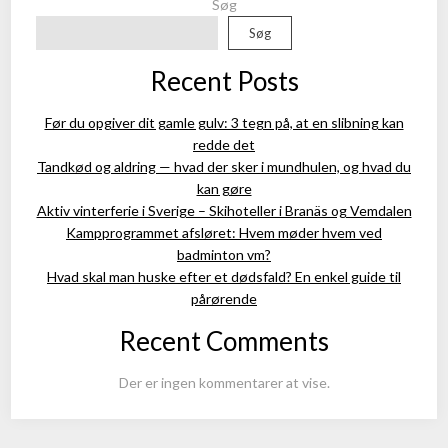
Søg
Søg
Recent Posts
Før du opgiver dit gamle gulv: 3 tegn på, at en slibning kan
redde det
Tandkød og aldring — hvad der sker i mundhulen, og hvad du
kan gøre
Aktiv vinterferie i Sverige – Skihoteller i Branäs og Vemdalen
Kampprogrammet afsløret: Hvem møder hvem ved
badminton vm?
Hvad skal man huske efter et dødsfald? En enkel guide til
pårørende
Recent Comments
Der er ingen kommentarer at vise.