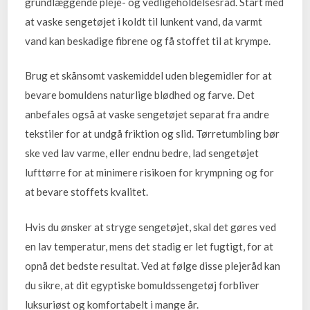
grundlæggende pleje- og vedligeholdelsesråd. Start med
at vaske sengetøjet i koldt til lunkent vand, da varmt
vand kan beskadige fibrene og få stoffet til at krympe.
Brug et skånsomt vaskemiddel uden blegemidler for at
bevare bomuldens naturlige blødhed og farve. Det
anbefales også at vaske sengetøjet separat fra andre
tekstiler for at undgå friktion og slid. Tørretumbling bør
ske ved lav varme, eller endnu bedre, lad sengetøjet
lufttørre for at minimere risikoen for krympning og for
at bevare stoffets kvalitet.
Hvis du ønsker at stryge sengetøjet, skal det gøres ved
en lav temperatur, mens det stadig er let fugtigt, for at
opnå det bedste resultat. Ved at følge disse plejeråd kan
du sikre, at dit egyptiske bomuldssengetøj forbliver
luksuriøst og komfortabelt i mange år.