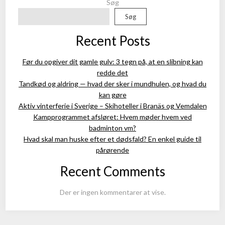
Søg
Søg
Recent Posts
Før du opgiver dit gamle gulv: 3 tegn på, at en slibning kan
redde det
Tandkød og aldring — hvad der sker i mundhulen, og hvad du
kan gøre
Aktiv vinterferie i Sverige – Skihoteller i Branäs og Vemdalen
Kampprogrammet afsløret: Hvem møder hvem ved
badminton vm?
Hvad skal man huske efter et dødsfald? En enkel guide til
pårørende
Recent Comments
Der er ingen kommentarer at vise.