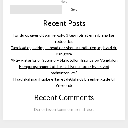
Søg
Søg
Recent Posts
Før du opgiver dit gamle gulv: 3 tegn på, at en slibning kan
redde det
Tandkød og aldring — hvad der sker i mundhulen, og hvad du
kan gøre
Aktiv vinterferie i Sverige – Skihoteller i Branäs og Vemdalen
Kampprogrammet afsløret: Hvem møder hvem ved
badminton vm?
Hvad skal man huske efter et dødsfald? En enkel guide til
pårørende
Recent Comments
Der er ingen kommentarer at vise.