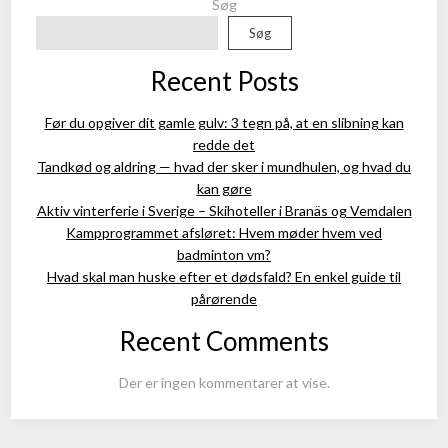
Søg
Søg
Recent Posts
Før du opgiver dit gamle gulv: 3 tegn på, at en slibning kan
redde det
Tandkød og aldring — hvad der sker i mundhulen, og hvad du
kan gøre
Aktiv vinterferie i Sverige – Skihoteller i Branäs og Vemdalen
Kampprogrammet afsløret: Hvem møder hvem ved
badminton vm?
Hvad skal man huske efter et dødsfald? En enkel guide til
pårørende
Recent Comments
Der er ingen kommentarer at vise.