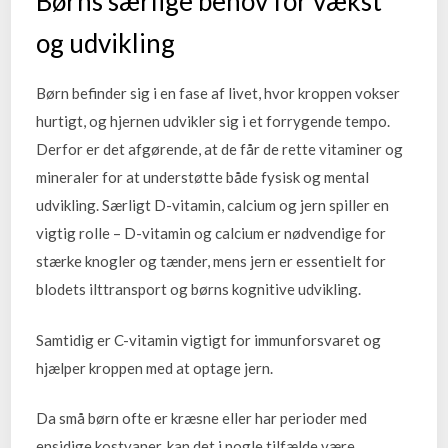
Børns særlige behov for vækst
og udvikling
Børn befinder sig i en fase af livet, hvor kroppen vokser
hurtigt, og hjernen udvikler sig i et forrygende tempo.
Derfor er det afgørende, at de får de rette vitaminer og
mineraler for at understøtte både fysisk og mental
udvikling. Særligt D-vitamin, calcium og jern spiller en
vigtig rolle – D-vitamin og calcium er nødvendige for
stærke knogler og tænder, mens jern er essentielt for
blodets ilttransport og børns kognitive udvikling.
Samtidig er C-vitamin vigtigt for immunforsvaret og
hjælper kroppen med at optage jern.
Da små børn ofte er kræsne eller har perioder med
ensidige kostvaner, kan det i nogle tilfælde være