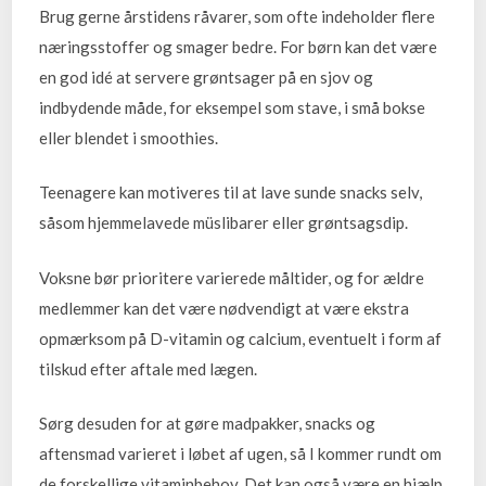
Brug gerne årstidens råvarer, som ofte indeholder flere
næringsstoffer og smager bedre. For børn kan det være
en god idé at servere grøntsager på en sjov og
indbydende måde, for eksempel som stave, i små bokse
eller blendet i smoothies.
Teenagere kan motiveres til at lave sunde snacks selv,
såsom hjemmelavede müslibarer eller grøntsagsdip.
Voksne bør prioritere varierede måltider, og for ældre
medlemmer kan det være nødvendigt at være ekstra
opmærksom på D-vitamin og calcium, eventuelt i form af
tilskud efter aftale med lægen.
Sørg desuden for at gøre madpakker, snacks og
aftensmad varieret i løbet af ugen, så I kommer rundt om
de forskellige vitaminbehov. Det kan også være en hjælp