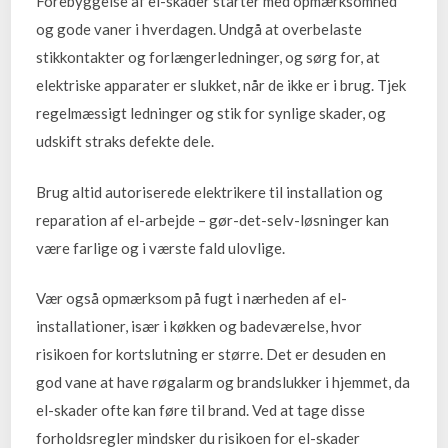
Forebyggelse af el-skader starter med opmærksomhed
og gode vaner i hverdagen. Undgå at overbelaste
stikkontakter og forlængerledninger, og sørg for, at
elektriske apparater er slukket, når de ikke er i brug. Tjek
regelmæssigt ledninger og stik for synlige skader, og
udskift straks defekte dele.
Brug altid autoriserede elektrikere til installation og
reparation af el-arbejde – gør-det-selv-løsninger kan
være farlige og i værste fald ulovlige.
Vær også opmærksom på fugt i nærheden af el-
installationer, især i køkken og badeværelse, hvor
risikoen for kortslutning er større. Det er desuden en
god vane at have røgalarm og brandslukker i hjemmet, da
el-skader ofte kan føre til brand. Ved at tage disse
forholdsregler mindsker du risikoen for el-skader