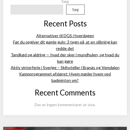
Søg
Søg
Recent Posts
Alternativer til DGS i hverdagen
Før du opgiver dit gamle gulv: 3 tegn på, at en slibning kan
redde det
Tandkød og aldring — hvad der sker i mundhulen, og hvad du
kan gøre
Aktiv vinterferie i Sverige – Skihoteller i Branäs og Vemdalen
Kampprogrammet afsløret: Hvem møder hvem ved
badminton vm?
Recent Comments
Der er ingen kommentarer at vise.