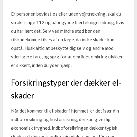
Er personen bevidstløs eller uden vejrtrækning, skal du
straks ringe 112 og påbegynde hjertelungeredning, hvis
du har lært det. Selv ved mindre stød bør den
tilskadekomne tilses af en læge, da indre skader kan
opstå. Husk altid at beskytte dig selv og andre mod
yderligere fare, og sørg for at området omkring ulykken
er sikkert, inden du yder hjælp.
Forsikringstyper der dækker el-
skader
Når det kommer til el-skader i hjemmet, er det især din
indboforsikring og husforsikring, der kan give dig
økonomisk tryghed. Indboforsikringen dækker typisk
skader på dine personlige ejendele, som opstår som